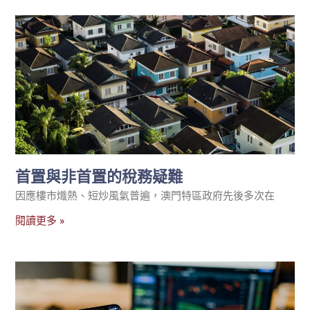
首置與非首置的稅務疑難
因應樓市熾熱、短炒風氣普遍，澳門特區政府先後多次在
閱讀更多 »