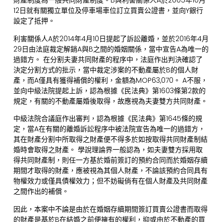
財產制度為一般共同財產制度。B與利害關係人A於2005年10月
12日就有關獨立單位及停車場車位訂立買賣公證書，並向Y銀行
設定了抵押。
利害關係人A於2014年4月10日提起了訴訟離婚，並於2016年4月
29日由法庭裁定解銷A與B之間的婚姻關係，當中宣告A為唯一的
過錯方。 在分割夫妻共同財產的程序中，法庭作出判決確認了
決定分割方式的批示，當中裁定涉案的不動產屬於B的個人財
產，而A僅具有獲得補償的權利，金額為MOP63,070。 A不服，
並向中級法院提起上訴，認為根據《民法典》第1603條第2款的
規定，有關的不動產屬婚後取得，故應視為夫妻雙方共同財產。
中級法院合議庭作出審判，認為根據《民法典》第1645條的規
定，當A在有關的離婚訴訟程序中被法院宣告為唯一的過錯方，
其在財產分割中所取得之財產便不得多於如按取得共同財產制結
婚時會取得之財產。 學說理論界一般認為，如夫妻雙方採用取
得共同財產制，則任一方基於婚前簽訂的預約合同而於婚姻存續
期間才取得的財產，應被視為其個人財產，不論該預約合同具有
物權效力或僅具債權效力；但不妨礙倘有在個人財產及共同財產
之間作出的補償。
因此，本案中不論是由於在婚姻存續期間簽訂買賣公證書而取得
的財產是基於B在結婚之前便擁有的權利，抑或由於不動產的買