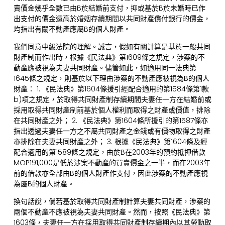
賣價金幾乎全數已由B於結婚前支付，抑或基於B於未婚時已作
出支付的價金遠高於婚姻存續期間以共同財產償付銀行的價金，
均指出有關不動產應屬B的個人財產。
我們同意中級法院的理解。誠言，假如有關計算是基於一般共同
財產制而作出時，根據《民法典》第1609條之規定，涉案的不
動產應被視為夫妻共同財產。儘管如此，如適用同一法典第
1645條之規定，則基於以下理由涉案的不動產應被視為B的個人
財產： 1. 《民法典》第1604條援引經配合適用的第1584條第1款
b)項之規定，於取得共同財產制存續期間夫妻任一方在結婚前或
採用取得共同財產制前基於個人權利而取得之財產或價值，排除
在共同財產之外； 2. 《民法典》第1604條所援引的第1587條亦
指出透過夫妻任一方之不屬共同財產之金錢或有價物取得之財產
亦排除在夫妻共同財產之外； 3. 根據《民法典》第1604條及經
配合適用的第1589條之規定，由於B在2003年的預約抵押借款
MOP191,000是低於涉案不動產的買賣價金之一半，而在2003年
前的借款亦全部由B的個人財產作支付，因此涉案的不動產應視
為屬B的個人財產。
換句話說，倘若基於取得共同財產制計算夫妻共同財產，涉案的
兩個不動產不應被視為夫妻共同財產。然而，按照《民法典》第
1603條，夫妻任一方在採用取得共同財產制存續期內以其勞動取