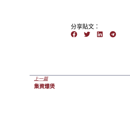
分享貼文：
上一篇
集資爆煲