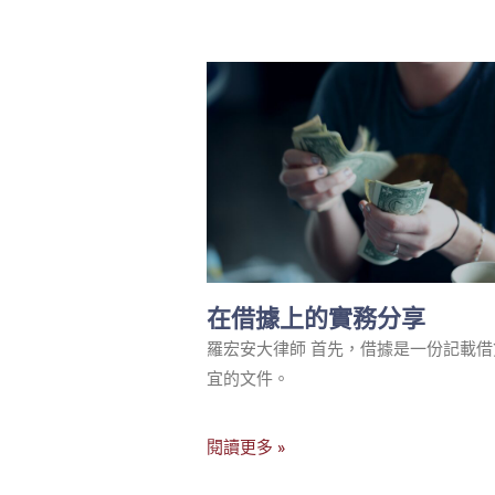
在借據上的實務分享
羅宏安大律師 首先，借據是一份記載借
宜的文件。
閱讀更多 »