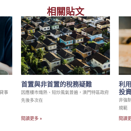
相關貼文
首置與非首置的稅務疑難
利
投
貸事
因應樓市熾熱、短炒風氣普遍，澳門特區政府
非強制
先後多次在
規範
閱讀更多 »
閱讀更