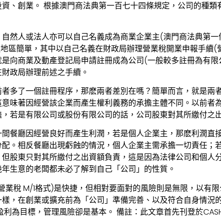
投資、創業。 根據澳門商法典第一百七十四條規定，公司的種類
，自然人或法人亦可以自己名義成為商業企業主(澳門商法典第一
近地區簡單，其中以自己名義在財政局辦理營業稅開業申報手續(營業
是向商業及動產登記局申請註冊成為公司(一般較多註冊為有限
在財政局辦理前述之手續。
前者多了一個註冊程序，那麽兩者差別在嗎？簡單而言，就是兩
這意味著因經營該企業而產生權利義務的承擔主體不同。以前者
擔，若是有限公司或股份有限公司的話，公司股東對其所繳付之
一間餐廳因經營良好而產生利潤，若是個人企業主，那麽利潤直
分配。相反餐廳出現虧蝕的情況，個人企業主需承擔一切責任；
，但股東只對其所繳付之出資額負責，這是因為法律公司和個人分
幾年生意的老闆都未必了解到自己「公司」的性質。
營業稅 M/1格式)是快捷，但相對要面對的風險則是無限，以有
一樣，在創業或擴充前為「公司」準備完善、以及符合自身情況
盈利為目標，管理風險卻是基本。 備註：此文章首先刊登於CAS