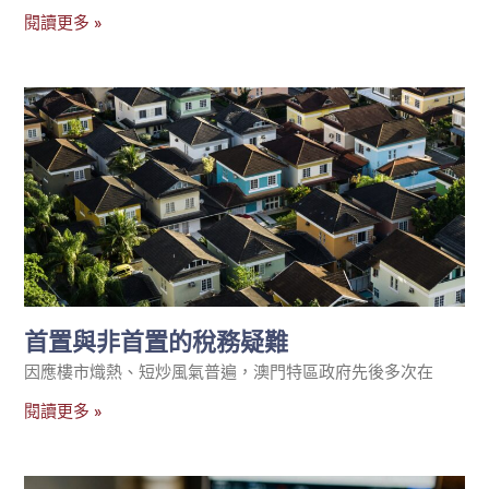
閱讀更多 »
首置與非首置的稅務疑難
因應樓市熾熱、短炒風氣普遍，澳門特區政府先後多次在
閱讀更多 »