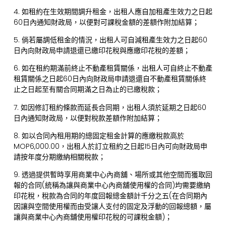
4. 如租約在生效期間調升租金，出租人應自加租產生效力之日起
60日內通知財政局，以便對可課稅金額的差額作附加結算；
5. 倘若屬調低租金的情況，出租人可自減租產生效力之日起60
日內向財政局申請退還已繳印花稅與應繳印花稅的差額；
6. 如在租約期滿前終止不動產租賃關係，出租人可自終止不動產
租賃關係之日起60日內向財政局申請退還自不動產租賃關係終
止之日起至有關合同期滿之日為止的已繳稅款；
7. 如因修訂租約條款而延長合同期，出租人須於延期之日起60
日內通知財政局，以便對稅款差額作附加結算；
8. 如以合同內租用期的總固定租金計算的應繳稅款高於
MOP6,000.00，出租人於訂立租約之日起15日內可向財政局申
請按年度分期繳納相關稅款；
9. 透過提供暫時享用商業中心內商舖、場所或其他空間而獲取回
報的合同(統稱為讓與商業中心內商舖使用權的合同)均需要繳納
印花稅，稅款為合同的年度回報總金額計千分之五(在合同期內
因讓與空間使用權而由受讓人支付的固定及浮動的回報總額，屬
讓與商業中心內商舖使用權印花稅的可課稅金額)；