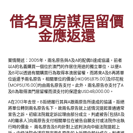
借名買房謀居留價
金應返還
案情簡述：2005年，兩名原告與A及A的配偶B達成協議，前者
以A的名義購買一個位於澳門的作居住用途的獨立單位，以便A
及B可以透過有關購買行為取得本澳居留權，而將來A及B再將單
位返還予兩名原告。相關單位的價金(HKD951,875.00)及印花稅
(MOP51,176.00)均由兩名原告支付。此外，兩名原告亦支付了A
及B為取得澳門居留權而須支付的保證金USD48,000.00。
A在2013年去世，B拒絕履行其與A跟兩原告所達成的協議，拒絕
將單位轉到兩名原告名下，故兩名原告就上述情況提起普通通常
宣告之訴。初級法院裁定訴訟理由部分成立，判處被告(包括B及
A的繼承人)向兩原告支付相關單位在被告自願支付或法院作出執
行時的價金。 兩名原告及B均針對上述判決向中級法院提起上