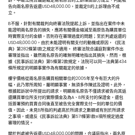
訴。中級法院合議庭裁定兩名原告的上訴理由部分成立，判處被
告向兩名原告返還USD48,000.00，並裁定B的上訴理由不成
立。
B不服，針對有關裁判向終審法院提起上訴，並指出在案件中未
能證明兩名原告的損失，應將有關價金縮減至兩原告為購買單位
時實際支付的金額，否則存在審理過度的問題；至於判處返還的
USD48,000.00，由於未能證明有關支付的動機或原因，《民法
典》第282條第1款之規定不適用。 終審法院合議庭對案件作出
審理並指出，雖然兩名原告的確無明確地指出其損失，然而，根
據《民事訴訟法典》第5條第2款規定，法院可以同一法典第434
條所規定的明顯事實作為有關裁定的依據。
樓宇價格從兩名原告購買相關單位的2005年至今有巨大的升
幅，此乃眾所周知，屬明顯事實，無須多作陳述及證明。此外，
根據起訴狀中所提出的請求，明顯兩名原告不僅請求被告向其返
還購買單位所支付的實際價金及為A、B所支付的保證金，還包
括簽署預約買賣合同後直至被告完全實際支付一刻的單位的價
值。因此，未見B所指的判處高於所請求之數額或有別於所請求
之事項，或違反《民事訴訟法典》第571條第1款e項所規定過度
審理的情況。
關於判處被告返還USD48,000.00的問題，合議庭指出，兩名原