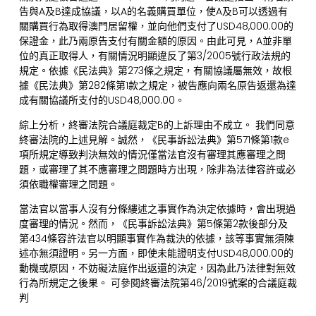
告與A及B達成協議，以A的名義購買單位，使A及B可以透過有
關購買行為取得澳門居留權，並向他們支付了USD48,000.00的
保證金，此乃兩原告支付有關金額的原因。由此可見，A並非單
位的真正取得人，有關情況明顯違反了第3/2005號行政法規的
規定。依據《民法典》第273條之規定，有關協議屬無效，故根
據《民法典》第282條第1款之規定，被告應向兩名原告返還為達
成有關協議所支付的USD48,000.00。
綜上分析，終審法院合議庭裁定B的上訴理由不成立。 我們同意
終審法院的上述見解。誠然，《民事訴訟法典》第571條第1款e
項所規定導致判決無效的情況僅當法官沒有審理其應審理之問
題，或審理了其不應審理之問題時方出現，除非為法律容許或必
須依職權審理之問題。
當法官以當事人沒有分條縷述之事實作為決定依據時，會出現過
度審理的情況。然而，《民事訴訟法典》第5條第2款後部分及
第434條容許法官以明顯事實作為裁決的依據，該等事實無須陳
述亦無須證明。另一方面，即使未能證明支付USD48,000.00的
動機或原因，不妨礙法庭作出返還的決定，因為此乃法律對無效
行為所規定之後果。 可參閱終審法院第46/2019號案的合議庭裁
判