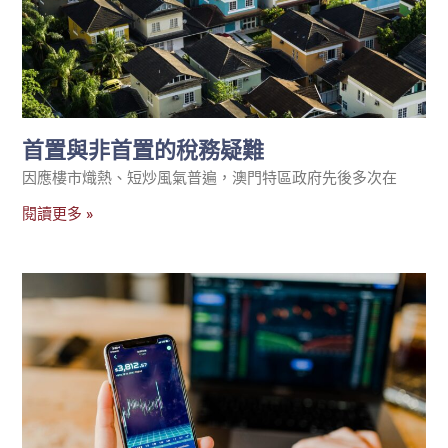
首置與非首置的稅務疑難
因應樓市熾熱、短炒風氣普遍，澳門特區政府先後多次在
閱讀更多 »