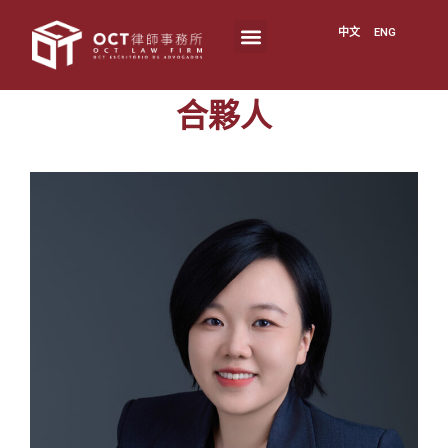
中文
ENG
合夥人