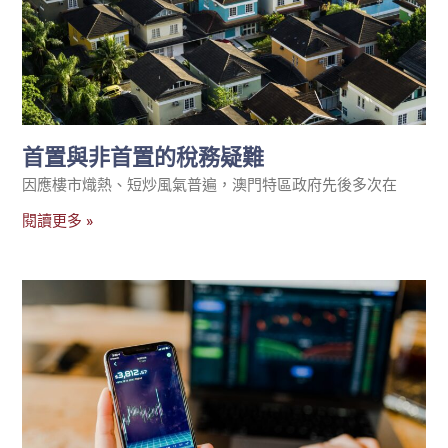
首置與非首置的稅務疑難
因應樓市熾熱、短炒風氣普遍，澳門特區政府先後多次在
閱讀更多 »