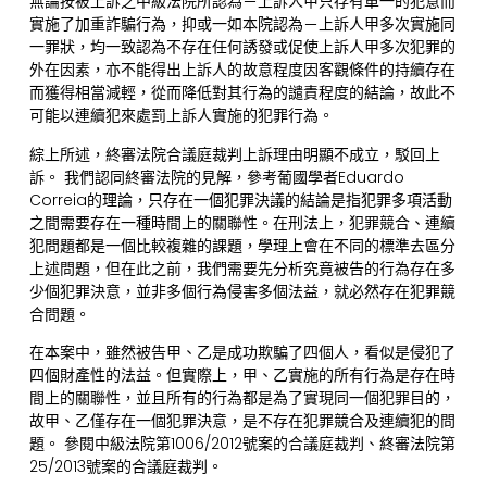
無論按被上訴之中級法院所認為－上訴人甲只存有單一的犯意而
實施了加重詐騙行為，抑或一如本院認為－上訴人甲多次實施同
一罪狀，均一致認為不存在任何誘發或促使上訴人甲多次犯罪的
外在因素，亦不能得出上訴人的故意程度因客觀條件的持續存在
而獲得相當減輕，從而降低對其行為的譴責程度的結論，故此不
可能以連續犯來處罰上訴人實施的犯罪行為。
綜上所述，終審法院合議庭裁判上訴理由明顯不成立，駁回上
訴。 我們認同終審法院的見解，參考葡國學者Eduardo
Correia的理論，只存在一個犯罪決議的結論是指犯罪多項活動
之間需要存在一種時間上的關聯性。在刑法上，犯罪競合、連續
犯問題都是一個比較複雜的課題，學理上會在不同的標準去區分
上述問題，但在此之前，我們需要先分析究竟被告的行為存在多
少個犯罪決意，並非多個行為侵害多個法益，就必然存在犯罪競
合問題。
在本案中，雖然被告甲、乙是成功欺騙了四個人，看似是侵犯了
四個財產性的法益。但實際上，甲、乙實施的所有行為是存在時
間上的關聯性，並且所有的行為都是為了實現同一個犯罪目的，
故甲、乙僅存在一個犯罪決意，是不存在犯罪競合及連續犯的問
題。 參閱中級法院第1006/2012號案的合議庭裁判、終審法院第
25/2013號案的合議庭裁判。