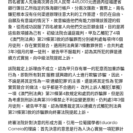
四名被害人先後兩次將合共人民幣 445,000元透過丙從福建省
銀行匯往乙所指定的珠海銀行帳戶，分兩次匯款。實際上，兩名
嫌犯根本沒有任何渠道辦理往意大利的工作簽證，但仍在自由、
自願及有意識的情況下，故意編造他們有能力辦理該簽證的假
象，從而成功說服了四名被害人向他們交出巨額金錢，目的是將
這些款項據為己有。 初級法院合議庭裁判，甲及乙觸犯了4項
《澳門刑法典》第211條第3款的詐騙罪而分別被判處每項1年6個
月徒刑，存在實質競合，適用刑法典第71條數罪併罰，合共判處
3年3個月的單一徒刑。 被告甲不服裁判，認為其所犯的罪是連
續方式實施，向中級法院提起上訴。
該院裁定上訴理由不成立，認為甲只存有單一的犯意而加重詐騙
行為，即對所有對其‘服務’感興趣的人士進行欺騙‘詐騙’，因此，
不論是將其定性為一項‘連續犯罪’的主張，還是將其定性為‘犯罪
實質競合’的做法，似乎都是不合適的。 改判上訴人觸犯(單獨)
一項《澳門刑法典》第211條第4款規定和處罰的詐騙罪，但是因
為考慮到刑訴法典第399條禁止不利益變更原則，仍判處3年3個
月徒刑。 被告甲不服，認為理應裁定其以連續方式觸犯刑法典
第211條第3款的詐騙罪向終審法院提起上訴。
終審法院針對決意的形成方面，引用一位葡國學者Eduardo
Correia的理論：首先決意的意思是行為人決心實施一項犯罪計