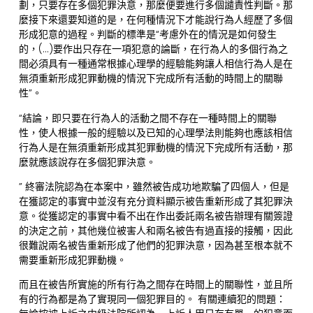
劃，只要存在多個犯罪決意，那麼便要進行多個譴責性判斷。那
麼接下來還要知道的是，在何種情況下才能說行為人經歷了多個
形成犯意的過程。判斷的標準是“考慮外在的情況是如何發生
的，(…)要作出只存在一項犯意的論斷，在行為人的多個行為之
間必須具有一種通常根據心理學的經驗能夠讓人相信行為人是在
無須重新形成犯罪動機的情況下完成所有活動的時間上的關聯
性”。
“結論，即只要在行為人的活動之間不存在一種時間上的關聯
性，使人根據一般的經驗以及已知的心理學法則能夠也應該相信
行為人是在無須重新形成其犯罪動機的情況下完成所有活動，那
麼就應該說存在多個犯罪決意。
” 終審法院認為在本案中，雖然被告成功地欺騙了四個人，但是
在獲認定的事實中並沒有充分資料顯示被告重新形成了其犯罪決
意。從獲認定的事實中看不出在作出委託兩名被告辦理有關簽證
的決定之前，其他幾位被害人和兩名被告有過直接的接觸，因此
很難說兩名被告重新形成了他們的犯罪決意，因為甚至根本就不
需要重新形成犯罪動機。
而且在被告所實施的所有行為之間存在時間上的關聯性，並且所
有的行為都是為了實現同一個犯罪目的。 有關連續犯的問題：