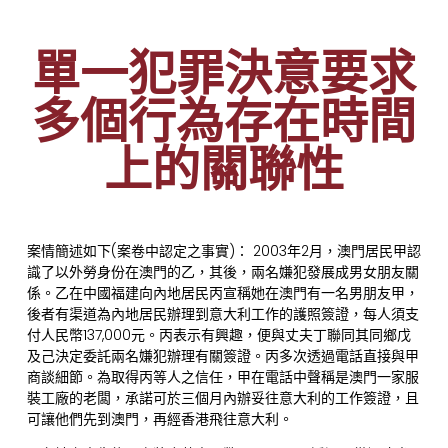
單一犯罪決意要求
多個行為存在時間
上的關聯性
案情簡述如下(案卷中認定之事實)： 2003年2月，澳門居民甲認
識了以外勞身份在澳門的乙，其後，兩名嫌犯發展成男女朋友關
係。乙在中國福建向內地居民丙宣稱她在澳門有一名男朋友甲，
後者有渠道為內地居民辦理到意大利工作的護照簽證，每人須支
付人民幣137,000元。丙表示有興趣，便與丈夫丁聯同其同鄉戊
及己決定委託兩名嫌犯辦理有關簽證。丙多次透過電話直接與甲
商談細節。為取得丙等人之信任，甲在電話中聲稱是澳門一家服
裝工廠的老闆，承諾可於三個月內辦妥往意大利的工作簽證，且
可讓他們先到澳門，再經香港飛往意大利。