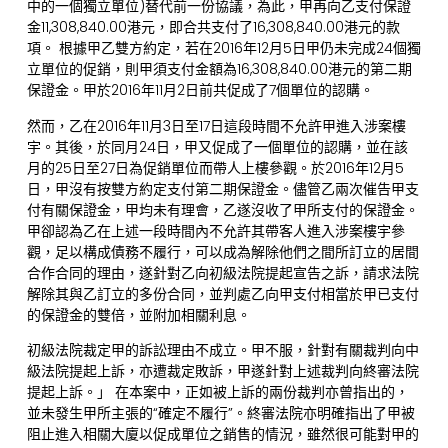
中的一個獨立單位)替代前一份協議，為此，甲再向乙支付保證
金11,308,840.00港元，即合共支付了16,308,840.00港元的款
項。 根據甲乙雙方約定，若在2016年12月5日甲仍未完成24個獨
立單位的促銷，則甲須支付金額為16,308,840.00港元的第二期
保證金。甲於2016年11月2日前共促成了7個單位的認購。
然而，乙在2016年11月3日至17日這段時間不允許甲進入涉案樓
宇。其後，於同月24日，甲又促成了一個單位的認購，並在該
月的25日至27日為促銷單位而帶人上樓參觀。於2016年12月5
日，甲沒有按雙方約定支付第二期保證金。儘管乙兩次催告甲支
付有關保證金，甲均未有理會，乙遂沒收了甲所支付的保證金。
甲卻認為乙在上述一段時間內不允許其帶客人進入涉案樓宇參
觀，足以構成債務不履行，可以成為解除他們之間所訂立的居間
合作合同的理由，遂針對乙向初級法院提起宣告之訴，請求法院
解除其與乙訂立的多份合同，並判處乙向甲支付相當於甲已支付
的保證金的雙倍，並附加相關利息。
初級法院裁定甲的訴訟理由不成立。甲不服，針對有關裁判向中
級法院提起上訴，亦遭裁定敗訴，甲遂針對上述裁判向終審法院
提起上訴。」 在本案中，正如被上訴的兩份裁判亦曾指出的，
並未發生甲所主張的“確定不履行”。終審法院亦明確指出了甲被
阻止進入相關大廈以促成單位之銷售的情況，雖然很可能對甲的