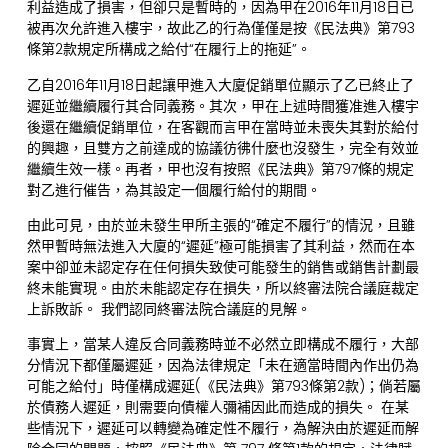
利益造成了損害，但卻只是暫時的，因為甲在2016年11月18日已
被再次允許進入樓宇，故此乙的行為僅僅是按《民法典》第793
條第2款規定所構成之給付“在履行上的拖延”。
乙自2016年11月18日起讓甲進入大廈促銷單位顯示了乙已終止了
遲延並繼續履行其合同義務。其次，甲在上述時間獲准進入樓宇
後還在繼續促銷單位，在客觀而言甲在當時並未喪失其對於給付
的興趣，且雙方之前達成的協議彷彿什麼也沒發生，完全有效並
繼續生效一樣。再者，甲也沒有按照《民法典》第797條的規定
對乙進行催告，為其設定一個履行給付的期間。
由此可見，由於並未發生甲所主張的“確定不履行”的情況，且雖
然甲暫時無法進入大廈的“遲延”極可能損害了其利益，然而在本
案中卻並未認定存在任何損失致使可能發生的銷售或銷售計劃最
終未能實現。由於未能認定存在損失，所以終審法院合議庭裁定
上訴敗訴。 我們認同終審法院合議庭的見解。
事實上，當某人違反合同義務時並不必然立即構成不履行，大部
分情況下都僅屬遲延，因為法律規定「未在適當時間內作出仍為
可能之給付」時僅構成遲延(《民法典》第793條第2款)；倘若屬
於債務人遲延，則需要向債權人彌補因此而造成的損失。 在某
些情況下，遲延可以轉變為確定性不履行，為解決由於遲延而解