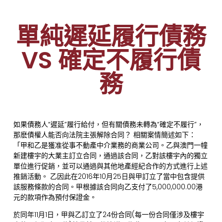
單純遲延履行債務
VS 確定不履行債
務
如果債務人“遲延”履行給付，但有關債務未轉為“確定不履行”，
那麽債權人能否向法院主張解除合同？ 相關案情簡述如下：
「甲和乙是獲准從事不動產中介業務的商業公司。乙與澳門一幢
新建樓宇的大業主訂立合同，通過該合同，乙對該樓宇內的獨立
單位進行促銷，並可以通過與其他地產經紀合作的方式進行上述
推銷活動。 乙因此在2016年10月25日與甲訂立了當中包含提供
該服務條款的合同。甲根據該合同向乙支付了5,000,000.00港
元的款項作為預付保證金。
於同年11月1日，甲與乙訂立了24份合同(每一份合同僅涉及樓宇