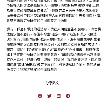
除合同的問題，按照《民法典》第 797 條第1款的規定，法律賦
予債權人的辦法是給債務人一個履行債務的補充期間(學術上稱
為警告性通知或威脅性催告)，但該方法只有在債權人未因遲延
而喪失給付中的利益(即對債權人而言過期的給付失去用處)，或
者雙方未規定解除性的合同條款才可適用；
還有一種没有爭議的看法是，債務人明確宣告不想履行，也會構
成確定性不履行。在沒有發生“確定不履行”及沒有滿足《民法
典》第790條所規定的法定前提的情況下，沒有理由像甲所主張
那樣解除他與乙訂立的多份合同，及判處乙支付其所請求款項。
誠然，將給付的“確定不履行”與“單純遲延”區分開來，對於在法
律上判定能否解除合同有重要意義。“單純遲延”儘管是已無法準
時作出給付，但屬仍有可能履行的情況。我們需要注意，倘若債
務僅屬“遲延”未轉為“確定不履行”，則不能解除合同。 參閱終審
法院第125/2021號案的合議庭裁判
分享貼文：