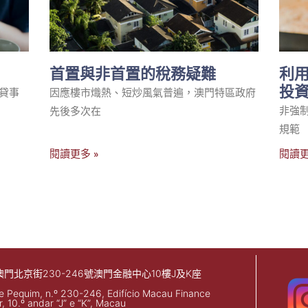
首置與非首置的稅務疑難
利
投
貸事
因應樓市熾熱、短炒風氣普遍，澳門特區政府
非強制
先後多次在
規範
閱讀更多 »
閱讀更
澳門北京街230-246號澳門金融中心10樓J及K座
e Pequim, n.º 230-246, Edifício Macau Finance
, 10.º andar “J” e “K”, Macau