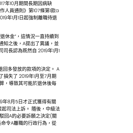
17年10月期間長期因病缺
作人員通則》第107條第1款a
019年1月1日起強制離職待退
“退休金”，這情況一直持續到
示的通知之後，A提出了異議，並
長認為既然自 2019年1月1
。
退回多發放的款項的決定。 A
失了 2019年1月至7月期
算，導致其可能於退休後每
9年8月5日才正式獲得有關
提起司法上訴。 隨後，中級法
駁回A的必要訴願之決定(關
長命令A離職的行政行為，從