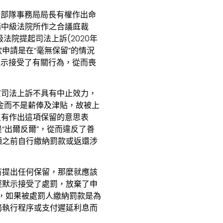
保安部隊事務局局長有權作出命
銷中級法院所作之合議庭裁
法院提起司法上訴(2020年
申請是在“毫無保留”的情況
默示接受了有關行為，從而喪
於司法上訴不具有中止效力，
金而不是薪俸及津貼，故被上
沒有作出這項保留的意思表
“出爾反爾”，從而違反了善
訴願之前自行繳納罰款或返還涉
有提出任何保留，那麼就應該
經默示接受了處罰，放棄了申
認為，如果被處罰人繳納罰款是為
務執行程序或支付遲延利息而