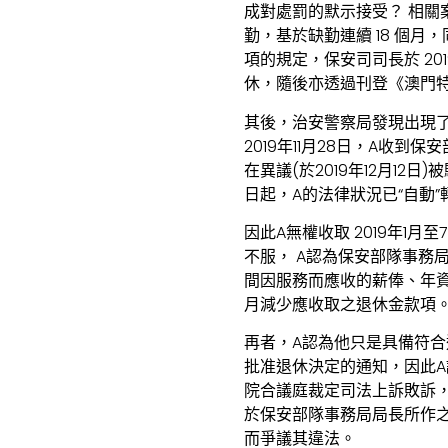
成對處罰的默示接受？ 相關案
勤，基於缺勤連續 18 個月
項的規定，保安司司長於 20
休，隨後亦透過刊登《澳門
其後，治安警察局發現出現了
2019年11月28日，A收到
在異議(於2019年12月12
日起，A的法律狀況已“自動
因此A無權收取 2019年1
不服， A認為保安部隊事務局
間因服務而應收的薪俸、年
月減少應收取之退休金款項
再者，A認為他只是具備符合
批准退休決定的通知，因此A
院合議庭裁定司法上訴敗訴，
於保安部隊事務局局長所作之
而爭議其違法。