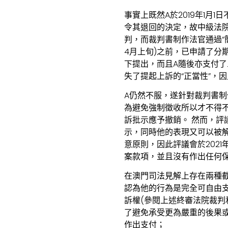
事實上既然A於2019年1
令其退回的決定，故中級法院
判，而裁判書制作法官通過“簡
4月上旬)之前，已申請了分
下提出，而且A隨後亦支付了
失了提起上訴的“正當性”，
A仍然不服，遂針對裁判書制
為避免強制徵收所以才不得
訴批示應予撤銷。 然而，評
示，同時他的表現又可以被解
意原則，因此評議會於202
案款項，並且沒有作出任何
在澳門司法見解上存在兩種
認為他的行為是完全可自由
訴權(參閱上述終審法院裁判和
了避免承受更為嚴重的後果
作出支付；