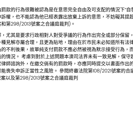
罰款的行為很難被認為是在意思完全自由及可支配的情況下“自
申訴權，也不能認為他已經表露出放棄上訴的意思，不妨礙其提
號案和第298/2013號案之合議庭裁判)。
解，尤其是要求行政相對人對受爭議的行為作出完全或部分保留
一種見解亦屬合理，且更為貼地，理由在於市民未必知道所有法
為的不利後果，故單純支付罰款不應必然被視為默示接受行為，
義的情況。 考慮到對於上述問題本澳司法界未有一致見解，保守
求律師諮詢外，在繳交倘有的罰款時，亦應同時提交以書面作出
能喪失申訴正當性之風險。 參閱終審法院第108/2021號案的
012號案以及第298/2013號案之合議庭裁判