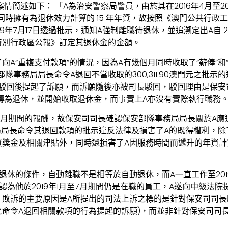
情簡述如下： 「A為治安警察局警員，由於其在2016年4月至20
，同時擁有為退休效力計算的 15 年年資，故按照《澳門公共行政工
19年7月17日透過批示，通知A強制離職待退休，並追溯定出A自 2
特別行政區公報》訂定其退休金的金額。
向A“重複支付款項”的情況，因為A有幾個月同時收取了“薪俸”和
保安部隊事務局局長命令A退回不當收取的300,311.90澳門元之批
日)被駁回後提起了訴願，而訴願隨後亦被司長駁回，駁回理由是保安司司
”轉為退休，並開始收取退休金，而事實上A亦沒有實際執行職務
月至7月期間的報酬，故保安司司長確認保安部隊事務局局長關於A應
局長命令其退回款項的批示違反法律及損害了A的既得權利，除了損
資獎金及相關津貼外，同時還損害了A因服務時間而遞升的年資計
。
退休的條件，自動離職不是相等於自動退休，而A一直工作至201
認為他於2019年1月至7月期間仍是在職的員工，A遂向中級法院
敗訴的主要原因是A所提出的司法上訴之標的是針對保安司司長
命令A退回相關款項的行為提起的訴願)，而並非針對保安司司