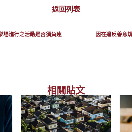
返回列表
博彩經營准照承批公司對博彩中介人在娛樂場進行之活動是否須負連帶責任?
因在違反善意規
相關貼文