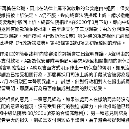
月1日不再擔任公職，因此在法律上屬不當收取的公款應由A退回，
維持被上訴決定。 A仍不服，遂向終審法院提起上訴，請求撤
要裁判”駁回上訴。終審法院指出A在2020年3月下旬，即向中級
期退回有關款項並被批准，甚至還支付了三期還款；由於分期還款
三期還款，因而按照《行政訴訟法典》第34條的規定視他已經
因此構成《行政訴訟法典》第46條第2款d項之初端駁回的理由。
作法官的“簡要裁判”向終審法院評議會提出聲明異議，A聲稱由
不支付款項，A認為保安部隊事務局可要求A退回相關期間的退休
議會明確指出，A應以書面方式明示作出一項保留的聲明，如果
讀為已接受相關行為，那麼再採用司法上訴的手段就會被認為是
1年7月28日駁回本聲明異議。」 誠然，針對行政相對人在提出
保留聲明，那麼其行為是否應構成對處罰的默示接受。
截然相反的意見：一種意見認為，如果被處罰人在繳納罰款時沒
支配的意思的體現，沒有受到任何的強迫或壓力，由此推斷他已
中級法院第188/2005號案的合議庭裁判)； 另一種意見則
或者更大的損失，例如當支付期短於爭議期，為了避免被提起稅