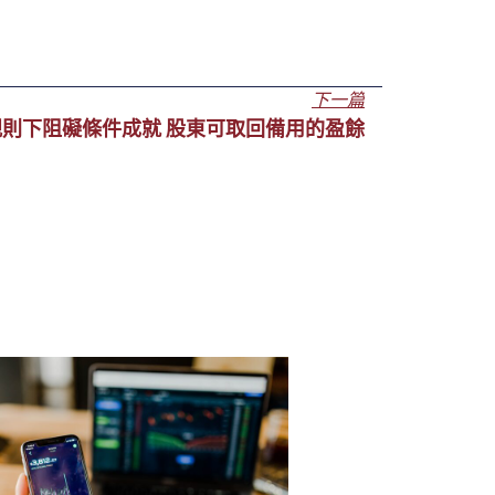
下一篇
則下阻礙條件成就 股東可取回備用的盈餘