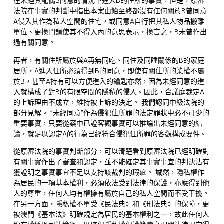
在未經其配偶B同意的情況下進入B的住所的事實，但是，原審
法院在事實的判斷中指出本案由始至終都沒有任何關於B曾同意
A侵入其作為私人空間的住宅，或同意A自行把其私人物品搬離
單位、更換門鎖使其不得入內的意思表示，換言之，B未曾作出
過有關同意。
再者，有關住所屬於與A再無同吃、同住及同睡關係的B的家庭
居所，A進入住所必須得到B的同意，即使有關住所的業權不屬
於B，甚至A持有可以方便進入的鑰匙亦然，因為未經同意的進
入就構成了對B的有限空間的隱私的侵入。因此，合議庭裁定A
的上訴理由不成立，維持被上訴的決定。 我們認同中級法院的
部分見解。 “未經同意”作為侵犯住所罪的法定罪狀中必不可少的
重要事實，只要從案中已證客觀事實可以推論出未經同意的結
論，就足以認定A的行為已經符合侵犯住所罪的客觀構成要件。
從原審法院的事實判斷部分，可以清楚看到原審法院已經明確對
有關事實作出了審查和認定，並不能確定其事實事宜的判決沾有
獲證明之事實事宜不足以支持該裁判的瑕疵。 誠然，隱私權作
為居民的一項基本權利，必須依法受到法律的保護，亦應得到他
人的尊重，任何人均有權擁有屬於自己的私人空間而不受干擾。
在另一方面，隱私權不單受《民法典》和《刑法典》的保障，更
被澳門《基本法》明確規定為居民的基本權利之一，故此任何人