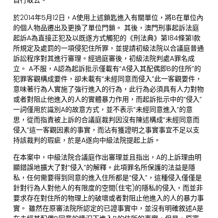
自行取去。
於2014年5月12日，A使用上述鎖匙進入有關單位，將B在單位內
的個人物品遷出及更換了單位門鎖。 其後，澳門刑事起訴法庭
起訴A為直接正犯及以既遂方式觸犯的《刑法典》第184條第1款
所規定及處罰的一項侵犯住所罪，並提請初級法院以合議庭普通
訴訟程序對其進行審理。經過庭審後，初級法院判處A罪名成
立。 A不服，A認為起訴批示僅載有“A侵入其配偶即B的住所”的
犯罪客觀構成要件，卻未載有“未經同意而侵入”此一客觀要件，
意味著行為人實施了強行進入的行為，此行為必須具有人力對物
或者對阻止他進入的人的實體暴力作用，而起訴批示中的“侵入”
一詞僅用於識別A的故意方式，並不表示“未經同意進入”的意
思，從而指責被上訴的合議庭裁判因沒有陳述構成“未經同意而
侵入”這一客觀因素的事實，而沾有獲證明之事實事宜不足以支
持該裁判的瑕疵，於是A遂向中級法院提起上訴。
在本案中，中級法院合議庭作出審理並且指出，A的上訴理由明
顯錯誤地擴大了對“侵入”的解釋。此項罪名所保護的法益是隱
私，任何需要得到同意的進入住所都是“侵入”，這種侵入僅僅是
針對行為人對他人的有限度的空間(住宅)的隱私的侵入，而並非
要求存在對住所的物理上的破壞或者對阻止他進入的人的暴力事
實。 雖然在原審法院所認定的已證事實中，並沒有明確敘述A是