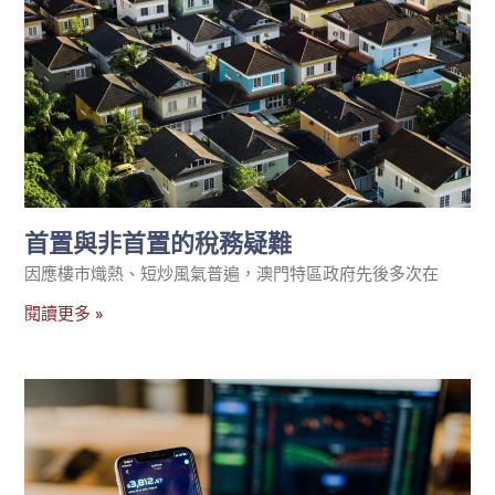
首置與非首置的稅務疑難
因應樓市熾熱、短炒風氣普遍，澳門特區政府先後多次在
閱讀更多 »