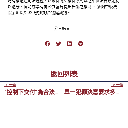
均有權透過司法途徑，以確保隱私權保護範疇之相關法律規定得
以遵守，同時亦享有向公共當局提出告訴之權利。 參閱中級法
院第660/2020號案的合議庭裁判。
分享貼文：
返回列表
上一篇
下一篇
“控制下交付”為合法的證據調查方法
單一犯罪決意要求多個行為存在時間上的關聯性