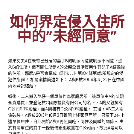
如何界定侵入住所
中的”未經同意”
如果丈夫A在未有已分居的妻子B的明示同意或明示不同意下進
入B的住所，但有關住所是A的父親全資購買用作其兒子A結婚後
的住所，那麽A是否會構成《刑法典》第184條第1款所規定的侵
犯住所罪？ 相關案情簡述如下： A與B於2009年1月22日在中國
內地登記結婚。
婚後，二人搬入氹仔一個單位作為家庭居所，該單位由A的父親
全資購買，並登記於C國際投資有限公司的名下，A的父親擁有
C公司90%股權，而A則擁有C公司10%股權。 其後，AB二人關
係破裂，A遂於2013年10月3日離開上述家庭居所，只留下B在上
述單位居住，自此開始A與B再無同吃、同住及同睡的關係。 由
於有關單位的其中一條後備鎖匙放置在C公司內，故此A是可以