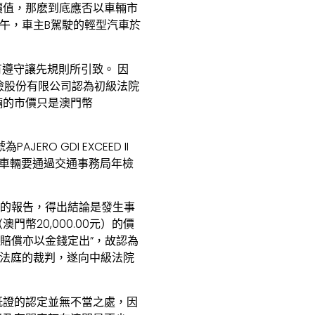
價值，那麽到底應否以車輛市
下午，車主B駕駛的輕型汽車於
有遵守讓先規則所引致。 因
保險股份有限公司認為初級法院
輛的市價只是澳門幣
O GDI EXCEED II
的車輛要通過交通事務局年檢
值的報告，得出結論是發生事
20,000.00元）的價
賠償亦以金錢定出”，故認為
民事法庭的裁判，遂向中級法院
既證的認定並無不當之處，因