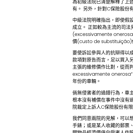
為初級法院已清楚解釋了上
有。 另外，針對C保險股份
中級法院明確指出，即使假
成立。 正如較為主流的司法見
(excessivamente o
價(custo de substituiç
要使訴訟參與人的抗辯得以
款項對原告而言，足以買入另一相
主張的維修價作比對，從而判
excessivamente 
年份的車輛。
倘無侵害者的過錯行為，車主A
根本沒有補償在事件中沒有過
院裁定上訴人C保險股份有
我們同意兩院的見解，可以
手錶；或是某人收藏的郵票
關物品經濟價值向受害人作