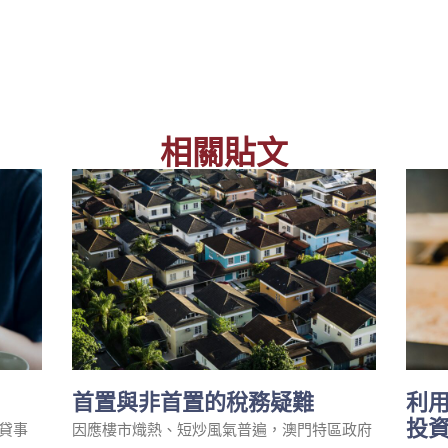
相關貼文
首置與非首置的稅務疑難
利
投
貸事
因應樓市熾熱、短炒風氣普遍，澳門特區政府