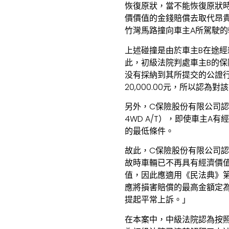
恢復原狀，當不能恢復原狀
價價值的金錢賠償去取代昂貴的
竹灣馬路撞向車主A所駕駛
上述碰撞是由於車主B在途經
此，初級法院判處車主B的保險
没有採納到其所提交的公證
20,000.00元，所以認為
另外，C保險股份有限公司認為車主
4WD A/T），即使車主
的最低條件。
故此，C保險股份有限公司
故時車輛已不再具有經濟價值
值，因此應適用《民法典》第
應將損害賠償的最高金額定為澳
提起平常上訴。」
在本案中，中級法院認為按