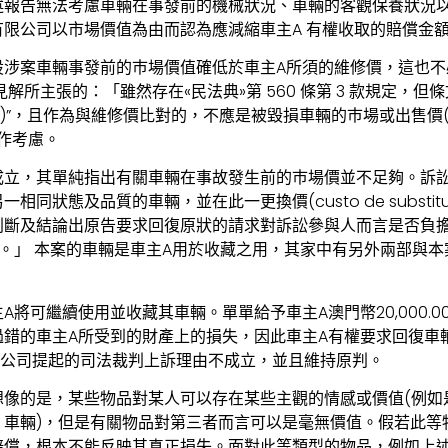
述報告無法考慮車輛在事發前的機械狀況、車輛的客觀保養狀況
有限公司以市場價值為由而認為應減縮車主A 有權收取的賠償金
設涉案車輛事發前的巿場價值確低於車主A所須的維修價，這也不
解所主張的：「雖然存在«民法典»第 560 條第 3 款規定，但
nerosa)”，且作為與維修價比對的，不應是被毀損車輛的巿場或出售價(v
ão)作考慮。
成立，其單純指出有關車輛在事故發生前的巿場價並不足夠。訴
同狀態及品質的車輛，並在此一更換價(custo de substit
斷及結論出原告要求回復原狀的請求對訴訟參與人而言是否負擔過重“
onerosa”。」 本案的車輛是車主A用於收藏之用，其家中有另外兩
將可繼續使用並收藏其車輛。單單給予車主A澳門幣20,000.
錯的車主A所受到的財產上的損失，因此車主A有權要求回復車
限公司提起的司法裁判上訴理由不成立，並且維持原判。
想像的是，某些物品對某人可以存在某些主觀的情感或價值(例如
、車輛)，但是有關物品對第三者而言可以是毫無價值。假若此等
賠償，根本不能反映其真正損失。面對此等類型的物品，例如上