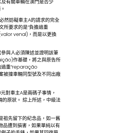
以及有關車輛在澳門是否少
額。
必然妨礙車主A的請求的完全
條文所要求的是“負擔過重
alor venal)，而是以更換
訟參與人必須陳述並證明該筆
uição)作基礎，將之與原告所
reparação
部與本案被撞車輛同型號及不同出廠
00元對車主A是兩碼子事情，
輛的原狀。 綜上所述，中級法
是祖先留下的紀念品，如一舊
物品遭到損害，如果單純以有
述例子的手錶，如果其回復原