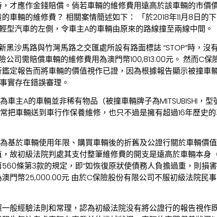
時，才應作金錢賠償。倘若車輛的維修費用遠高於該車輛的市價
車輛的維修費？ 相關案情簡述如下： 「於2018年11月8日的
的輕型汽車的左側，令車主A的車輛由原來的路線撞至兩線中間。
新黑沙馬路與竹灣馬路之交匯處所設有路面標誌 “STOP”時，沒
公司需賠償車輛的維修費用為澳門幣100,813.00元。 然而C
行鑑定報告而將車輛的價值視作已證，因為根據報告顯示被撞車
對該事實存在錯誤審理。
A的車輛並非稀有物品（被撞車輛牌子為MITSUBISHI，型號為PAJER
A有經常把車輛送到車行作保養維修，也只不過是擁有超過16年歷史
認為基於車輛使用年限、購買車輛後的折舊及公證行關於車輛價
，故初級法院判處其支付整筆維修費的開支是遠高於車輛本身（澳門幣
560條第3款的規定，即“如恢復原狀使債務人負擔過重，則損害
門幣25,000.00元 由於C保險股份有限公司不服初級法院
照一般經驗法則和常理，認為初級法院没有將公證行的報告視作