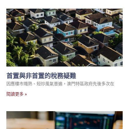
首置與非首置的稅務疑難
因應樓市熾熱、短炒風氣普遍，澳門特區政府先後多次在
閱讀更多 »