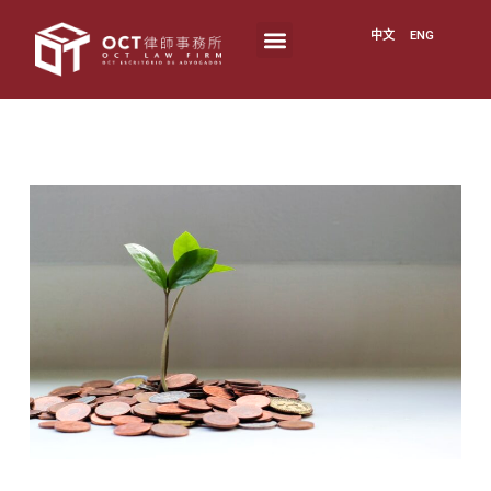
中文
ENG