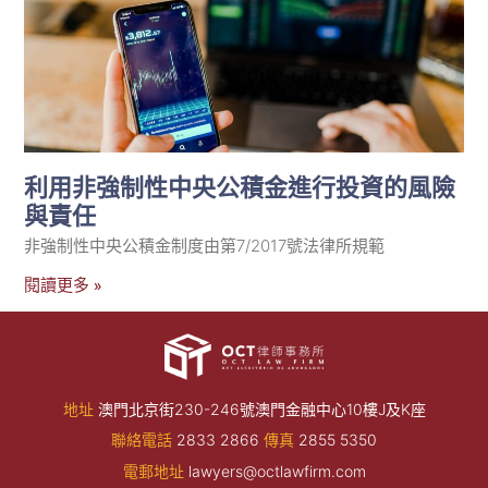
利用非強制性中央公積金進行投資的風險
與責任
非強制性中央公積金制度由第7/2017號法律所規範
閱讀更多 »
地址
澳門北京街230-246號澳門金融中心10樓J及K座
聯絡電話
2833 2866
傳真
2855 5350
電郵地址
lawyers@octlawfirm.com