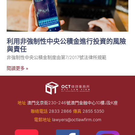
利用非強制性中央公積金進行投資的風險
與責任
非強制性中央公積金制度由第7/2017號法律所規範
閱讀更多 »
地址
澳門北京街230-246號澳門金融中心10樓J及K座
聯絡電話
2833 2866
傳真
2855 5350
電郵地址
lawyers@octlawfirm.com