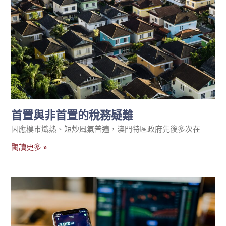
首置與非首置的稅務疑難
因應樓市熾熱、短炒風氣普遍，澳門特區政府先後多次在
閱讀更多 »