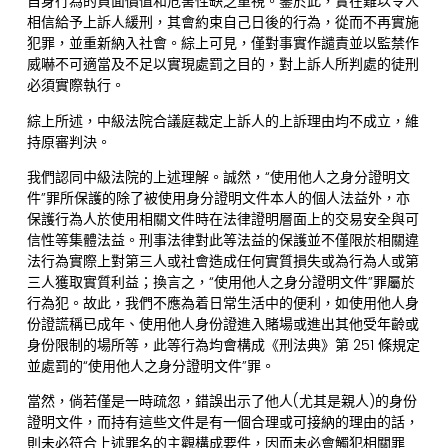
自身行為的負面價值和危害性缺乏重視。鑒於此，實在難以令人
相信給予上訴人緩刑，其會約束自己日後的行為，從而不再實施
犯罪，並重新納入社會。綜上可見，僅對事實作譴責並以監禁作
威嚇不可適當及不足以實現處罰之目的，對上訴人所判處的徒刑
必須實際執行。
綜上所述，中級法院合議庭裁定上訴人的上訴理由均不成立，維
持原審判決。
我們認同中級法院的上述理解。誠然，“使用他人之身分證明文
件”罪所保護的除了被使用身分證明文件本人的個人法益外，亦
保護行為人於使用相關文件時在法律證明層面上的交易安全與可
信性等集體法益。刑事法律對此等法益的保護並不僅限於相關違
法行為實際上對第三人或社會造成任何實質損失或為行為人或第
三人獲取實質利益；換言之，“使用他人之身分證明文件”罪屬於
行為犯。故此，我們不應為着日常生活中的便利，如使用他人身
份證謊稱已成年、使用他人身份證進入賭場或進出其他受年齡或
身份限制的場所等，此等行為均會構成《刑法典》第 251 條規定
並處罰的“使用他人之身分證明文件”罪。
當然，倘若僅是一時疏忽，錯誤出示了他人(尤其是親人)的身份
證明文件，而持有這些文件是有一個合理或可接納的理由的話，
則未必符合上述罪名的主觀構成要件，因而未必會觸犯相關罪