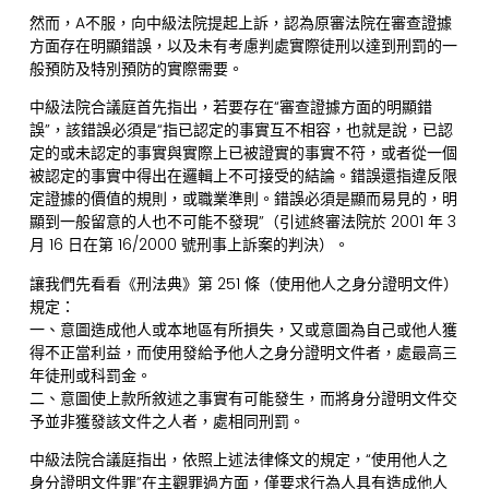
然而，A不服，向中級法院提起上訴，認為原審法院在審查證據
方面存在明顯錯誤，以及未有考慮判處實際徒刑以達到刑罰的一
般預防及特別預防的實際需要。
中級法院合議庭首先指出，若要存在“審查證據方面的明顯錯
誤”，該錯誤必須是“指已認定的事實互不相容，也就是說，已認
定的或未認定的事實與實際上已被證實的事實不符，或者從一個
被認定的事實中得出在邏輯上不可接受的結論。錯誤還指違反限
定證據的價值的規則，或職業準則。錯誤必須是顯而易見的，明
顯到一般留意的人也不可能不發現”（引述終審法院於 2001 年 3
月 16 日在第 16/2000 號刑事上訴案的判決）。
讓我們先看看《刑法典》第 251 條（使用他人之身分證明文件）
規定：
一、意圖造成他人或本地區有所損失，又或意圖為自己或他人獲
得不正當利益，而使用發給予他人之身分證明文件者，處最高三
年徒刑或科罰金。
二、意圖使上款所敘述之事實有可能發生，而將身分證明文件交
予並非獲發該文件之人者，處相同刑罰。
中級法院合議庭指出，依照上述法律條文的規定，“使用他人之
身分證明文件罪”在主觀罪過方面，僅要求行為人具有造成他人