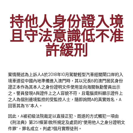
持他人身份證入境
且守法意識低不准
許緩刑
案情簡述為上訴人A於2018年10月駕駛輕型汽車經關閘口岸的入
境車道從中國內地準備進入澳門時，其以兄長B的澳門居民身份
證正本作為其本人之身份證明文件使用並向海關執勤警員出示
之。警員發現A與證件上之人容貌不符，且電腦資料顯示證件上
之人為個別邊境監控的受監控人士，隨即詢問A的真實姓名，A
回答其為“B”本人。
因此，A被初級法院裁定以直接正犯、既遂的方式觸犯一項由
《刑法典》第251條第1款所規定及處罰的“使用他人之身分證明文
件罪”，罪名成立，判處7個月實際徒刑。