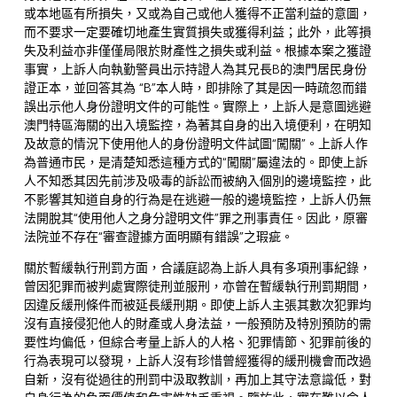
或本地區有所損失，又或為自己或他人獲得不正當利益的意圖，
而不要求一定要確切地產生實質損失或獲得利益；此外，此等損
失及利益亦非僅僅局限於財產性之損失或利益。根據本案之獲證
事實，上訴人向執勤警員出示持證人為其兄長B的澳門居民身份
證正本，並回答其為 “B”本人時，即排除了其是因一時疏忽而錯
誤出示他人身份證明文件的可能性。實際上，上訴人是意圖逃避
澳門特區海關的出入境監控，為著其自身的出入境便利，在明知
及故意的情況下使用他人的身份證明文件試圖“闖關”。上訴人作
為普通市民，是清楚知悉這種方式的“闖關”屬違法的。即使上訴
人不知悉其因先前涉及吸毒的訴訟而被納入個別的邊境監控，此
不影響其知道自身的行為是在逃避一般的邊境監控，上訴人仍無
法開脫其“使用他人之身分證明文件”罪之刑事責任。因此，原審
法院並不存在“審查證據方面明顯有錯誤”之瑕疵。
關於暫緩執行刑罰方面，合議庭認為上訴人具有多項刑事紀錄，
曾因犯罪而被判處實際徒刑並服刑，亦曾在暫緩執行刑罰期間，
因違反緩刑條件而被延長緩刑期。即使上訴人主張其數次犯罪均
沒有直接侵犯他人的財產或人身法益，一般預防及特別預防的需
要性均偏低，但綜合考量上訴人的人格、犯罪情節、犯罪前後的
行為表現可以發現，上訴人沒有珍惜曾經獲得的緩刑機會而改過
自新，沒有從過往的刑罰中汲取教訓，再加上其守法意識低，對