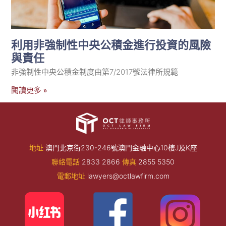
利用非強制性中央公積金進行投資的風險
與責任
非強制性中央公積金制度由第7/2017號法律所規範
閱讀更多 »
地址
澳門北京街230-246號澳門金融中心10樓J及K座
聯絡電話
2833 2866
傳真
2855 5350
電郵地址
lawyers@octlawfirm.com