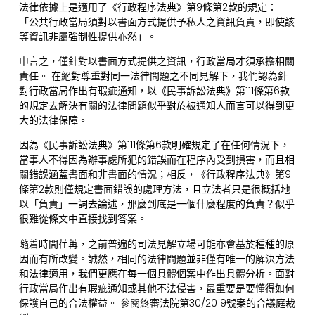
法律依據上是適用了《行政程序法典》第9條第2款的規定：
「公共行政當局須對以書面方式提供予私人之資訊負責，即使該
等資訊非屬強制性提供亦然」。
申言之，僅針對以書面方式提供之資訊，行政當局才須承擔相關
責任。 在絕對尊重對同一法律問題之不同見解下，我們認為針
對行政當局作出有瑕疵通知，以《民事訴訟法典》第111條第6款
的規定去解決有關的法律問題似乎對於被通知人而言可以得到更
大的法律保障。
因為《民事訴訟法典》第111條第6款明確規定了在任何情況下，
當事人不得因為辦事處所犯的錯誤而在程序內受到損害，而且相
關錯誤涵蓋書面和非書面的情況；相反，《行政程序法典》第9
條第2款則僅規定書面錯誤的處理方法，且立法者只是很概括地
以「負責」一詞去論述，那麼到底是一個什麼程度的負責？似乎
很難從條文中直接找到答案。
隨着時間荏苒，之前普遍的司法見解立場可能亦會基於種種的原
因而有所改變。誠然，相同的法律問題並非僅有唯一的解決方法
和法律適用，我們更應在每一個具體個案中作出具體分析。面對
行政當局作出有瑕疵通知或其他不法侵害，最重要是要懂得如何
保護自己的合法權益。 參閱終審法院第30/2019號案的合議庭裁