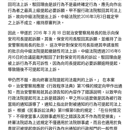
回司法上訴，駁回理由是該行為不是最終確定行為，應先向作出
行為者之最高上級提起必要訴願。甲不服行政法院駁回其司法上
訴，故向中級法院提出上訴，中級法院於2016年3月3日裁定甲
之上訴不成立，維持原審判決。
因此，甲遂於 2016 年 3 月 18 日就治安警察局局長的批示向保
安司司長提起訴願。其後，保安司司長駁回其訴願，並維持了治
安警察局局長的批示。 這次甲針對保安司司長拒絕其申請准照
的批示向中級法院提起撤銷性司法上訴，中級法院透過2016年6
月16日的合議庭裁判駁回了針對保安司司長的訴訟，駁回理由是
被上訴行為不具可訴性，因為向司長提起的必要訴願逾時提起，
導致隨後不可提起司法上訴。
甲仍然不服，故向終審法院提起司法裁判的上訴。」 在本案
中，治安警察局應按《行政程序法典》第70條的規定向甲作出通
知，而治安警察局就其必須告知的內容作了錯誤說明，以致甲向
行政法院提起司法上訴是錯誤的。甲之所以這麼做是因為被行政
當局的通知誤導了，通知上指出針對被通知的行為可提起司法上
訴。 根據《民事訴訟法典》第111條第6款的規定：「在任何情況
下，不得使當事人因辦事處所犯之錯誤及其不作為而受損害」。
終審法院認為上述規定不僅適用於法院辦事處，而且也適用於負
責就可被提起申訴的行政行為作出通知的行政部門的一般性原