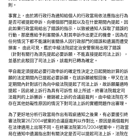
則。
事實上，由於將行政行為通知給個人的行政當局依法應指出行為
是否可被提起申訴、向哪個部門提起以及在什麼期間內提起，因
此如果行政當局給出了錯誤的指示，以致被通知人採取了錯誤的
行動，那麼應給予利害關係人對其申訴作出更正的機會，因為在
任何情況下都不能讓利害關係人因行政部門的錯誤和遺漏而遭受
損害。 由此可見，鑑於中級法院認定治安警察局出現了錯誤
（針對有關行為須先提起必要訴願，不能直接提起司法上訴），
並基於此駁回了司法上訴，該裁判已轉為確定。
甲自裁定須提起必要行政申訴的確定性決定之日起開始計算的訴
願的法定期間內已提起必要訴願。在該訴願被駁回後，甲又在法
定期間內針對該行為向中級法院提起了司法上訴，故訴願屬適時
提起，因此被上訴行為具有可訴性 綜上所述，終審法院裁定司
法裁判的上訴勝訴，撤銷被上訴的合議庭裁判，由中級法院在不
存在其他妨礙性原因的情況下對司法上訴的實體問題作出審理。
為了更好地分析行政當局作出有瑕疵通知之後果，有必要援引終
審法院第26/2004號案的合議庭裁判以作對比，原因是兩個裁判
在法律適用上出現不同。在終審法院第26/2004號案中，行政當
局在通知中遺漏指出對有關決定是否可以提起司法上訴，法院在