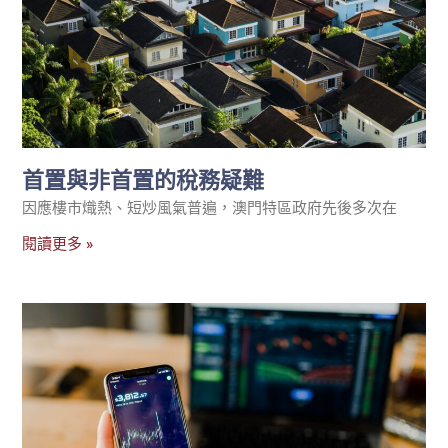
首置與非首置的稅務疑難
因應樓市熾熱、短炒風氣普遍，澳門特區政府先後多次在
閱讀更多 »