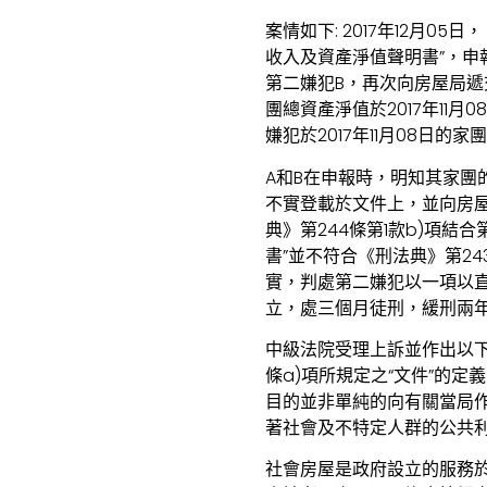
案情如下: 2017年12月0
收入及資產淨值聲明書”，申報其家
第二嫌犯B，再次向房屋局遞
團總資產淨值於2017年11月0
嫌犯於2017年11月08日的
A和B在申報時，明知其家
不實登載於文件上，並向房
典》第244條第1款b)項結
書”並不符合《刑法典》第2
實，判處第二嫌犯以一項以直
立，處三個月徒刑，緩刑兩年
中級法院受理上訴並作出以下
條a)項所規定之“文件”的
目的並非單純的向有關當局
著社會及不特定人群的公共
社會房屋是政府設立的服務