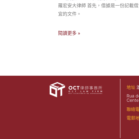
羅宏安大律師 首先，借據是一份記載借
宜的文件。
閱讀更多 »
地址
Rua d
Center
聯絡
電郵