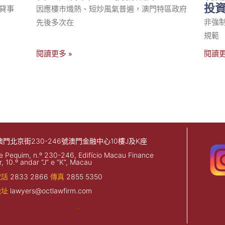
投
貸事
因應樓市熾熱、短炒風氣普遍，澳門特區政府
非強制
先後多次在
規範
閱讀更多 »
閱讀更
澳門北京街230-246號澳門金融中心10樓J及K座
e Pequim, n.º 230-246, Edifício Macau Finance
, 10.º andar “J” e “K”, Macau
電話
2833 2866
傳真
2855 5350
地址
lawyers@octlawfirm.com