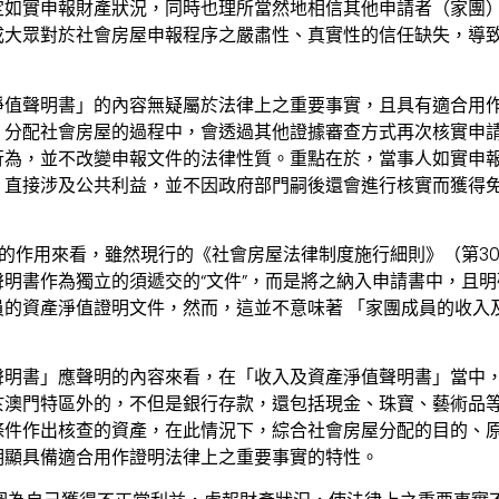
定如實申報財產狀況，同時也理所當然地相信其他申請者（家團
成大眾對於社會房屋申報程序之嚴肅性、真實性的信任缺失，導
淨值聲明書」的內容無疑屬於法律上之重要事實，且具有適合用
、分配社會房屋的過程中，會透過其他證據審查方式再次核實申
行為，並不改變申報文件的法律性質。重點在於，當事人如實申
，直接涉及公共利益，並不因政府部門嗣後還會進行核實而獲得
”的作用來看，雖然現行的《社會房屋法律制度施行細則》（第30/
明書作為獨立的須遞交的“文件”，而是將之納入申請書中，且
員的資產淨值證明文件，然而，這並不意味著 「家團成員的收入
聲明書」應聲明的內容來看，在「收入及資產淨值聲明書」當中
於澳門特區外的，不但是銀行存款，還包括現金、珠寶、藝術品
條件作出核查的資產，在此情況下，綜合社會房屋分配的目的、
明顯具備適合用作證明法律上之重要事實的特性。