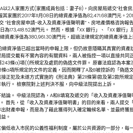
5日， A以2人家團方式(家團成員包括：妻子B)，向房屋局遞交“社會
團於2017年11月08日的總資產淨值為82,471.68澳門元。20
交 “社會房屋申請-收入及資產淨值聲明書”、房地產價格咨詢報
8日為173,418.52澳門元。 然而，根據「XX 銀行」、「XX 銀
家團總資產淨值為380,961.30澳門元，超過法律規定的總資產淨值
團的總資淨值已超出當時的申報上限，但仍故意隱瞞其真實的資產
屋局提交載有不實內容的有關資料，兩人被指控一項以直接共同
合第243條a)項(1)所規定及處罰的偽造文件罪。 原審法庭認為本
43條a項所規定的文件的定義，因而開釋了A及B被控訴的「偽造
接正犯及未遂方式實施的《刑法典》第211條第1款及第2款所規
執行。 檢察院對上述判決不服，向中級法院提出上訴。
結論。 中級法院認為，A和B填寫及遞交的「收入及資產淨值聲
定義。 首先，從「收入及資產淨值聲明書」的目的來看，兩人提交
作出財產申報，而是為了藉此獲得列入確定輪候名單、並最終獲
利益。
於偏低收入市民的公義性福利制度，屬於公共資源的一部分，每