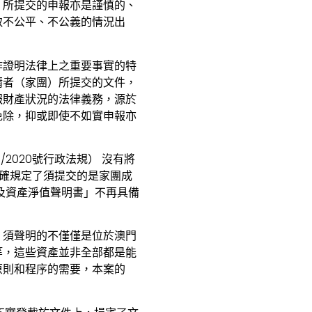
）所提交的申報亦是謹慎的、
致不公平、不公義的情況出
作證明法律上之重要事實的特
請者（家團）所提交的文件，
報財產狀況的法律義務，源於
免除，抑或即使不如實申報亦
2020號行政法規） 沒有將
明確規定了須提交的是家團成
及資產淨值聲明書」不再具備
，須聲明的不僅僅是位於澳門
等，這些資產並非全部都是能
原則和程序的需要，本案的