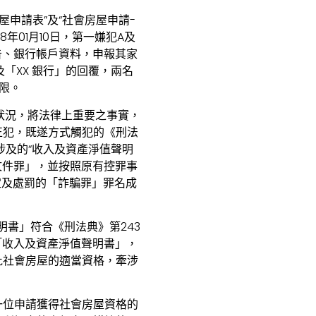
房屋申請表”及“社會房屋申請-
18年01月10日，第一嫌犯A及
告、銀行帳戶資料，申報其家
行」及「XX 銀行」的回覆，兩名
上限。
狀況，將法律上重要之事實，
正犯，既遂方式觸犯的《刑法
案涉及的“收入及資產淨值聲明
文件罪」，並按照原有控罪事
定及處罰的「詐騙罪」罪名成
明書」符合《刑法典》第243
「收入及資產淨值聲明書」，
批社會房屋的適當資格，牽涉
一位申請獲得社會房屋資格的