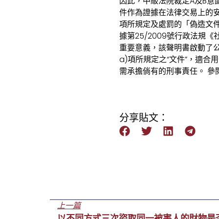
因此，中級法院裁定A及B
件作為證據在法律交易上的安
項所規定及處罰的「偽造文
據第25/2009號行政法
重要意義，該聲明書啟動了公
a)項所規定之“文件”，適
需承擔倘有的刑事責任。 參閱
分享貼文：
上一篇
以不同方式三次盜取同一被害人的財物是