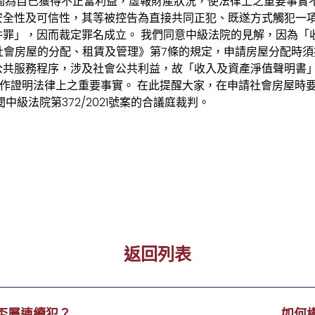
意圖為自己獲得不正當利益，虛報財產狀況，使法律上之重要事實
全性及可信性，其等被控告為直接共同正犯、既遂方式觸犯一項《
件罪」，因而裁定罪名成立。 我們同意中級法院的見解，因為「
規《社會房屋的分配、租賃及管理》第7條的規定，申請房屋分配時
共服務程序，涉及社會公共利益，故「收入及資產淨值聲明書」
合用作證明法律上之重要事實。 在此提醒大家，在申請社會房屋時
中級法院第372/2021號案的合議庭裁判。
返回列表
否屬連續犯？
如何