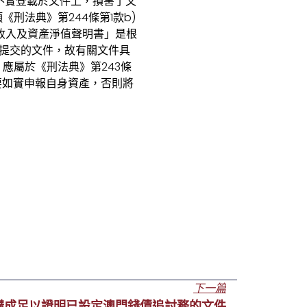
不實登載於文件上，損害了文
刑法典》第244條第1款b)
收入及資產淨值聲明書」是根
須提交的文件，故有關文件具
應屬於《刑法典》第243條
要如實申報自身資產，否則將
下一篇
構成足以證明已設定澳門錢債追討務的文件