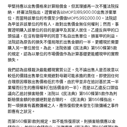
甲堅持應以出售價格來計算賠償金，但其理據再一次不獲法院採
納。 終審法院指出，證實被告以MOP3,189,900.00出售涉案單
位，而當時該單位的市價至少價值MOP5,992,000.00。法院認
為甲並非該單位的所有人，故對出售價金無任何權利；然而，事
實證明購入該單位的目的是讓甲及其家人居住，乙違反與甲的口
頭協議，在沒有徵得甲的同意下私自出售單位，損害甲的利益。
法院認為原告的損失不僅局限於出售金額的一半，更體現於需要
購入另一單位居住。為此，法院依據《民法典》第560條第5款
的規定，認為以單位的市場價值作為計算基礎更能體現甲的實際
損失。
我們認為這樣裁決最能體現實質公正。先不論出售人是否故意以
較低的價錢出售單位來規避對母親可能承擔的責任，即使因任何
合理原因導致出售價格低於市價，由於甲並非在追討基於其一半
業權而衍生的應得權利(包括價金的一半)，而是以乙違反口頭協
議向乙追討損害賠償，法院以《民法典》第560條第5款作為判
斷賠償金額的依據絕對是合理的。 《民法典》第556條指出，
對一項損害有義務彌補之人，應恢復假使未發生引致彌補之事件
即應有之狀況。
而第560條第1款則規定，如不能恢復原狀，則損害賠償應以金