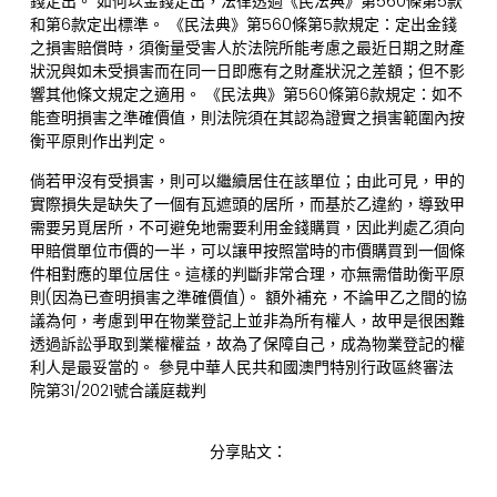
錢定出。 如何以金錢定出，法律透過《民法典》第560條第5款
和第6款定出標準。 《民法典》第560條第5款規定：定出金錢
之損害賠償時，須衡量受害人於法院所能考慮之最近日期之財產
狀況與如未受損害而在同一日即應有之財產狀況之差額；但不影
響其他條文規定之適用。 《民法典》第560條第6款規定：如不
能查明損害之準確價值，則法院須在其認為證實之損害範圍內按
衡平原則作出判定。
倘若甲沒有受損害，則可以繼續居住在該單位；由此可見，甲的
實際損失是缺失了一個有瓦遮頭的居所，而基於乙違約，導致甲
需要另覓居所，不可避免地需要利用金錢購買，因此判處乙須向
甲賠償單位市價的一半，可以讓甲按照當時的市價購買到一個條
件相對應的單位居住。這樣的判斷非常合理，亦無需借助衡平原
則(因為已查明損害之準確價值)。 額外補充，不論甲乙之間的協
議為何，考慮到甲在物業登記上並非為所有權人，故甲是很困難
透過訴訟爭取到業權權益，故為了保障自己，成為物業登記的權
利人是最妥當的。 參見中華人民共和國澳門特別行政區終審法
院第31/2021號合議庭裁判
分享貼文：