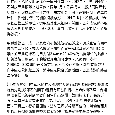
住在內，乙的女朋友戊亦一同居住其中。2012年，甲與戊吵架，
乙與戊因此搬離上述單位。同年11月，乙與戊以一般共同財產制
結婚。乙與戊結婚一年之後，由於租金上漲，遂搬回到上述單位
居住，但他們與甲的關係持續惡劣。2014年11月，乙和戊向甲表
示欲出售上述單位，遭甲及其家人拒絕。然而，乙和戊依然不顧
家人反對將單位以3,189,900.00澳門元出售予己及庚並侵吞了所
得款項。
甲遂針對乙、戊、己及庚向初級法院提起訴訟，請求宣告有關單
位的買賣無效，或因乙確定不履行而宣告解除其與乙的口頭協
議，並因此請求乙向甲支付3,445,529.40作為出售單位的賠償。
初級法院最終裁定甲的訴訟理由部分成立，乙須向甲支付
2,996,000.00澳門元及法定利息。乙及戊不服，針對有關裁判
向中級法院提起上訴，遭中級法院合議庭駁回，乙及戊遂向終審
法院提起上訴。
(上述內容引自中華人民共和國澳門特別行政區法院網站) 終審法
院首先對戊(即乙的妻子)是否有正當性提出上訴作出審理，合議
庭認為僅乙被判處需要向原告作出賠償，故由於戊並非為敗訴
方，故其根本沒有正當性提起上訴。 另外，針對賠償金額方
面，事實上，從初審開始，法院已經以相關單位的市場價格而非
甲的出售價格來計算損害賠償金額，該決定獲中級法院確認。