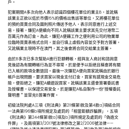
戶。
犯案期間A多次向他人表示認識四個樓花單位的業主B，並訛稱
該業主正欲以低於市價15%的價格出售該等單位，又將樓花單位
的預約買賣合同及圖則照片傳送予他人，表示同意進行上述交
易，接著，嫌犯A便續向不同人訛稱該業主要求其先交付港幣二
百萬元作為訂金。為此，嫌犯A便藉工作之便利用公司的物業單
位臨時買賣表格式合同，並自行填上虛假內容並交予對方簽署，
又訛稱業主現時不在澳門，其之後會將合同交給業主簽署。
由於B多次已多次幫助A進行巨額轉帳，經與友人商討和諮詢意
見後認為有關轉帳行為並不尋常，於是便予以拒絕且稱會將有關
已入帳的款項全數退回。最後一次嫌犯A便向買家訛稱由於銀行
帳戶出現問題，要求買家以現金支付訂金，買家有感現金交易危
險，便拒絕之，嫌犯A續遊說買家，訛稱該業主還會簽署委託書
及授權書，以保證交易安全，於是嫌犯A私自製作一份“授權委託
聲明書＂並冒充B簽署作實。
初級法院判處A三項《刑法典》第211條第1款及第4款a)項結合同
一法典第196條b項所規定及處罰的「相當鉅額詐騙罪」，五項
《刑法典》第244條第1款a)項及b)項所規定及處罰的「偽造文
件罪」，及兩項第3/2017號法律修改之第2/2006號法律——