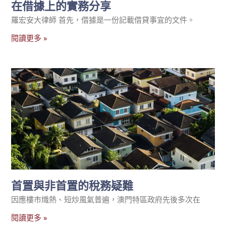
在借據上的實務分享
羅宏安大律師 首先，借據是一份記載借貸事宜的文件。
閱讀更多 »
首置與非首置的稅務疑難
因應樓市熾熱、短炒風氣普遍，澳門特區政府先後多次在
閱讀更多 »