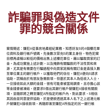
詐騙罪與偽造文件
罪的競合關係
案情簡述：嫌犯A從事房地產經紀業務，知悉好友B的4個樓花單
位資料及銀行帳戶號碼，先後數次冒充B的業主身份，物色犯案
目標再虛稱以較低的價格出售上述樓花單位，藉以騙取買家的訂
金。為成功實施上述計劃，以及掩飾有關騙款的不法性質和來
源，尤其是有需要在行騙過程中向買家訛稱有關訂金是直接入數
至單位業主的銀行帳戶，以獲取他們的信任，嫌犯A便向B請求
協助，謊稱由於有朋友急需款項，但基於其本人為低收入人士，
一旦接收如此大額的金錢，很有可能會被當局調查，且亦擔心該
等金錢會被凍結，遂要求B借出其銀行帳戶替嫌犯A接收有關款
項，並隨即將之轉至嫌犯A所指定的帳戶內，對此要求，B相信
其因由並同意提供協助，於是便欲透過其本人名下之上述港元帳
戶替嫌犯A接收款項，再隨即滙至嫌犯A所指定的另一銀行帳