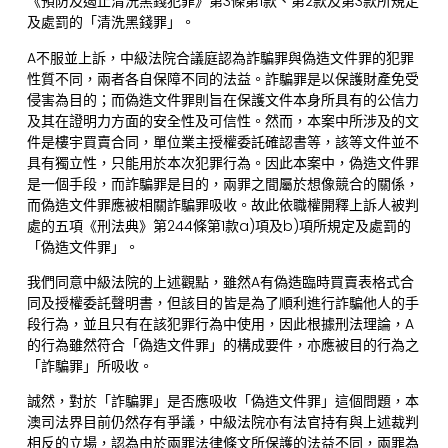
《預防及遏止清洗黑錢犯罪》第3條第1款、第2款及第3款所規定
及處罰的「清洗黑錢罪」。
A不服並上訴，中級法院合議庭認為詐騙罪與偽造文件罪的犯罪
性質不同，兩者各自保障不同的法益。詐騙罪是以保護財產免受
侵害為目的；而偽造文件罪則旨在保護文件本身所具有的公信力
及其在證明力方面的安全性及可信性。然而，本案中所涉及的文
件是樓宇買賣合同，單位業主授權委託確認書等，該等文件並不
具有獨立性，只能用於本次犯罪行為。因此本案中，偽造文件罪
是一個手段，而詐騙罪是目的，兩罪之間屬於想像競合的關係，
而偽造文件罪應被相關詐騙罪吸收。故此依職權開釋上訴人被判
處的五項《刑法典》第244條第1款a)項及b)項所規定及處罰的
「偽造文件罪」。
我們同意中級法院的上述觀點，雖然A有偽造臨時買賣表格式合
同及授權委託聲明書，但該目的皆是為了順利進行詐騙他人的手
段行為，並且只有在該犯罪行為中使用，因此根據刑法理論，A
的行為雖然符合「偽造文件罪」的構成要件，亦應被目的行為之
「詐騙罪」所吸收。
誠然，對於「詐騙罪」是否應吸收「偽造文件罪」這個問題，本
澳司法界目前仍然存有爭議，中級法院亦有法官持有與上述裁判
相反的立場，認為由於兩罪法律條文所保護的法益不同，兩罪為