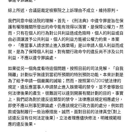
綜上所述，合議庭裁定檢察院之上訴理由不成立，維持原判。
我們同意中級法院的理解。首先，《刑法典》中違令罪是旨在保
護有權限機關所發出的命令能有效得以落實，是保障公權力。然
而，只有在個人的行為對公共利益造成危險時，個人的利益或自
由必須讓渡予公共利益，個人的利益方能被公權力約束。本案
中，「應當事人請求禁止進入娛樂場」是以申請人個人利益而成
就，是為了保障個人利益，對有關行政命令的違反尚不涉及公共
利益，不應以違令罪論處。
如果從另一個角度看待這個問題，按照目前的司法見解，「自我
隔離」計劃似乎無達到當初所預期的特別預防功能。本來計劃是
為了給予申請一個嚴厲的誡喻；然而，按照第10/2012號法律的
規定，違反應當事人申請禁止進入娛樂場的禁令，並不會導致任
何法律後果的產生，很難說可以達到開展有關計劃的目的。事實
上，我們認為對於違反這類型的禁令，法律應該規定相應處分，
即使不應以刑事犯罪論處，仍應該規定行政方面的處分，例如罰
款或強制履行一些治療措施。誠然，面對目前的法律真空(對上
述違反沒有任何法定後果)，立法者理應儘快修法，明確規範相
應的違反後果。