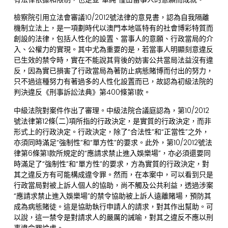
檢察院引用立法會審議10/2012號法律的意見書，認為自我隔離
機制立法上，是一項劃時代以澳門本地區特有的社會博彩特質而
創設的法律，包括人性化的設置、當事人的意願、行政當局的介
入、公權力的實現。其中尤為重要的是，若當事人明顯刻意違反
已生效的禁令時，實在不能說其背後的妨害公共當局法益沒有違
反，因為實已損害了行政當局為著防止病態賭博而付出的努力，
只不過這種努力有著過多的人性化設置而已，故認為初級法院的
判決違反《刑事訴訟法典》第400條第1款。
中級法院對案件作出了審理。中級法院合議庭認為，第10/2012
號法律第12條(二)項所指的行政決定，是實質的行政決定，而非
形式上的行政決定。行政決定，除了“合法性”和“正當性”之外，
亦須同時滿足“強制性”和“單方性”的要求。此外，第10/2012號法
律第6條第1款所規定的“應請求禁止進入娛樂場”，亦必須還要同
時滿足了“強制性”和“單方性”的要求，方為實質的行政決定，對
其之違反方有可能構成違令罪。然而，在本案中，可以看到只是
行政當局對被上訴人個人的協助，尚不觸及公共利益，透過涉案
“應請求禁止進入娛樂場”的禁令協助被上訴人遠離賭場，預防其
成為病態賭徒。這是協助執行申請人的請求，對其作出幫助。可
以說，這一禁令是對請求人的嚴厲的誡喻，對其之違反不應以刑
事違令罪論處。