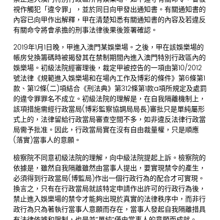
視作觸犯「違令罪」，並於同日向甲發出通知書。有關通知書的
內容已向甲作出解釋，甲在清楚知悉有關通知書的內容及若違反
有關命令將會承擔的刑事法律後果後簽署確認。
2019年1月1日晚，甲進入澳門某娛樂場。之後，甲在該娛樂場的
帳房兌換籌碼時被揭發其在禁制期間內進入澳門特別行政區內的
娛樂場。初級法院經審理後，裁定甲被控告的一項由第10/2012
號法律《規範進入娛樂場和在場內工作及博彩的條件》第6條第1
款、第12條(二)項結合《刑法典》第312條第1款a項所規定及處罰
的違令罪罪名不成立。初級法院的理解是，在自我隔離機制上，
該項措施需經行政當局(博彩監察協調局局長)審批只是單純屬形
式上的，法律留給行政當局審查空間不多，如非違反法律行政當
局需予批准。因此，行政當局實在沒有自由裁量權，只是順應
(落實)當事人的意願。
檢察院不同意初級法院的理解，向中級法院提起上訴。檢察院的
依據是，雖然自我隔離雖然由當事人提出，要實現禁令的產生，
必須得到行政當局(博監局)作出一個行政行為的配合才可實現。
換言之，只有在行政當局就該特定申請作出許可的行政行為後，
禁止進入娛樂場的禁令才能夠出現於真實的法律秩序中，而非行
政行為只為著執行當事人意願而存在，當事人發起自我隔離措具
有法律依據和限制，也是並”單純”僅由當事人的意願而成就。