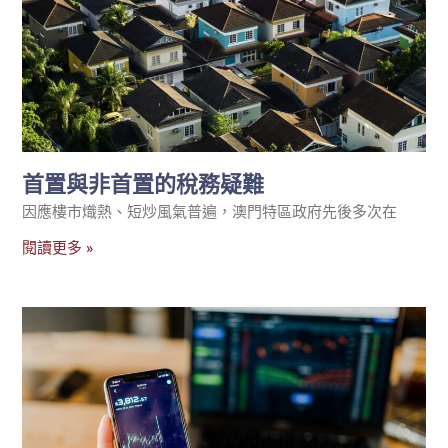
首置與非首置的稅務疑難
因應樓市熾熱、短炒風氣普遍，澳門特區政府先後多次在
閱讀更多 »